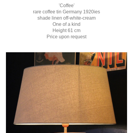
'Coffee'
rare coffee tin Germany 1920ies
shade linen off-white-cream
One of a kind
Height 61 cm
Price upon request